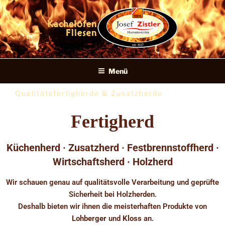
Josef Zistler ·
Menü
Hafner &
Qualitätsfertigherde & Zusatzherde
Fliesenleger
Fertigherd
Küchenherd · Zusatzherd · Festbrennstoffherd ·
Wirtschaftsherd · Holzherd
Wir schauen genau auf qualitätsvolle Verarbeitung und geprüfte
Sicherheit bei Holzherden.
Deshalb bieten wir ihnen die meisterhaften Produkte von
Lohberger
und
Kloss
an.