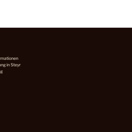
rmationen
ng in Steyr
ng