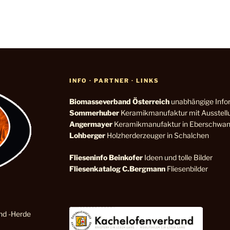
INFO · PARTNER · LINKS
Biomasseverband
Österreich
unabhängige Info
Sommerhuber
Keramikmanufaktur mit Ausstellu
Angermayer
Keramikmanufaktur in Eberschwa
Lohberger
Holzherderzeuger in Schalchen
Flieseninfo
Beinkofer
Ideen und tolle Bilder
Fliesenkatalog C.Bergmann
Fliesenbilder
nd -Herde