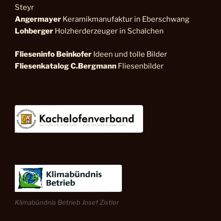
Steyr
Angermayer
Keramikmanufaktur in Eberschwang
Lohberger
Holzherderzeuger in Schalchen
Flieseninfo
Beinkofer
Ideen und tolle Bilder
Fliesenkatalog C.Bergmann
Fliesenbilder
Klimabündnis Betrieb Josef Zistler