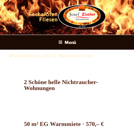
Josef Zistler ·
Menü
Hafner &
Mietwohnung OG in Waizenkirchen
Fliesenleger
2 Schöne helle Nichtraucher-
Wohnungen
50 m² EG Warmmiete · 570,– €